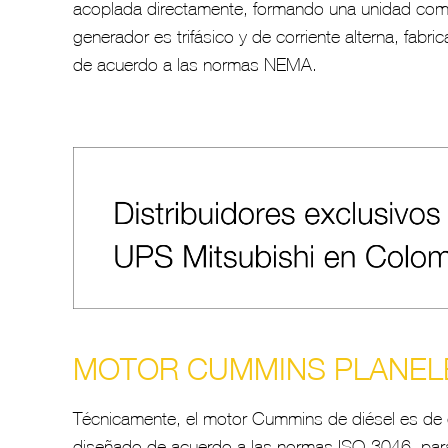
acoplada directamente, formando una unidad com
generador es trifásico y de corriente alterna, fabr
de acuerdo a las normas NEMA.
MOTOR CUMMINS PLANEL
Técnicamente, el motor Cummins de diésel es de c
diseñado de acuerdo a las normas ISO-3046, para