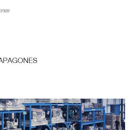
iones
 APAGONES