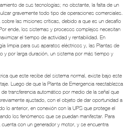
namiento de sus tecnologías; no obstante, la falta de un
culizar gravemente todo tipo de operaciones comerciales.
ía sobre las misiones críticas, debido a que es un desafío
. Por ende, los sistemas y procesos complejos necesitan
aximizar el tiempo de actividad y rentabilidad. En
a limpia para sus aparatos eléctricos y, las Plantas de
o y por larga duración, un sistema por más tiempo y
trica que este recibe del sistema normal, existe bajo este
voltaje. Luego de que la Planta de Emergencia reestablezca
po de transferencia automático por medio de la señal que
 previamente ajustado, con el objeto de dar oportunidad a
do lo anterior, en conexión con la UPS que protege el
igando los fenómenos que se puedan manifestar. Para
a cuenta con un generador y motor, y se encuentra