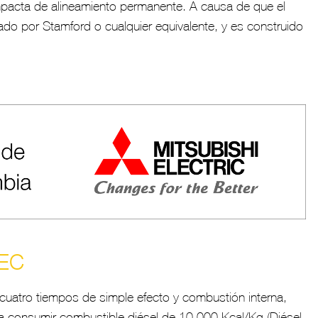
pacta de alineamiento permanente. A causa de que el
icado por Stamford o cualquier equivalente, y es construido
EC
uatro tiempos de simple efecto y combustión interna,
 consumir combustible diésel de 10,000 Kcal/Kg (Diésel